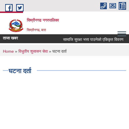
Skip to main content
सिम्रौनगढ नगरपालिका
सिम्रौनगढ, बारा
ताजा खबर
सामाजि सुरक्षा भत्ता पाउनेको एकिकृत विवरण
You are here
Home
»
विधुतीय शुसासन सेवा
» घटना दर्ता
घटना दर्ता